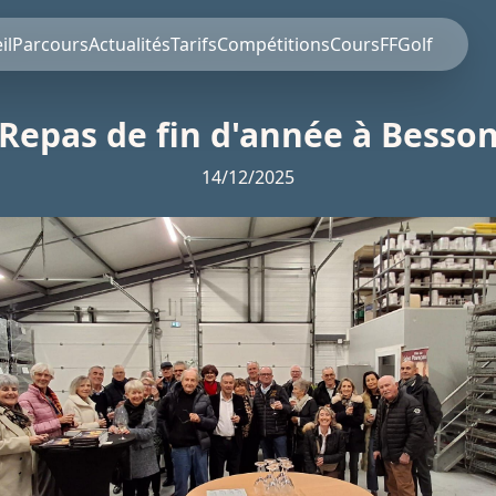
il
Parcours
Actualités
Tarifs
Compétitions
Cours
FFGolf
Repas de fin d'année à Besso
14/12/2025