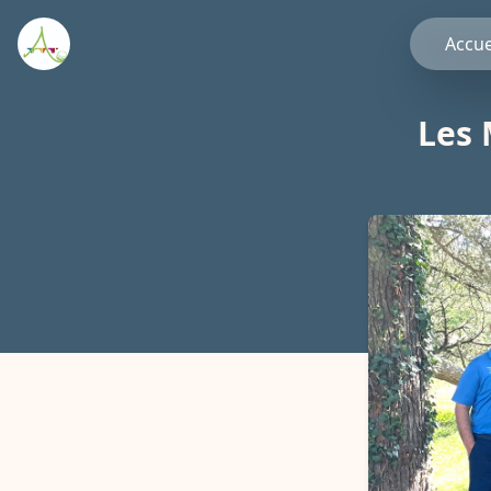
Accue
Les 